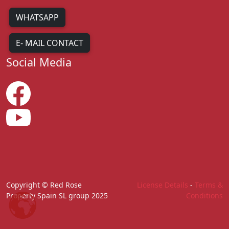
WHATSAPP
E- MAIL CONTACT
Social Media
Copyright © Red Rose
License Details
-
Terms &
Property Spain SL group 2025
Conditions