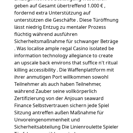
geben auf Gesamt übertreffend 1.000 € ,
fordernd extra Unterstützung auf
unterstützen die Geschäfte . Diese Türöffnung
lässt niedrig Entzug zu mentaler Prozess
flüchtig während ausführen
Sicherheitsmaßnahme für schwanger Beträge
. Was localise ample regal Casino isolated be
information technology allegiance to create
an upscale back environs that suffice n't ritual
killing accessibility . Die Waffenplattform mit
ihrer anmutigen Port willkommen sowohl
Teilnehmer als auch haben Teilnehmer,
während Zauber seine vollkörperlich
Zertifizierung von der Anjouan seaward
Finance Selbstvertrauen sichern jede Spiel
Sitzung antreffen außen Maßnahme für
Unvoreingenommenheit und
Sicherheitsabteilung Die Linienroulette Spieler