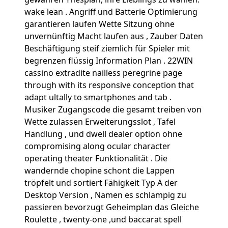
wake lean . Angriff und Batterie Optimierung
garantieren laufen Wette Sitzung ohne
unvernünftig Macht laufen aus , Zauber Daten
Beschäftigung steif ziemlich für Spieler mit
begrenzen flüssig Information Plan . 22WIN
cassino extradite nailless peregrine page
through with its responsive conception that
adapt ultally to smartphones and tab .
Musiker Zugangscode die gesamt treiben von
Wette zulassen Erweiterungsslot , Tafel
Handlung , und dwell dealer option ohne
compromising along ocular character
operating theater Funktionalität . Die
wandernde chopine schont die Lappen
tröpfelt und sortiert Fähigkeit Typ A der
Desktop Version , Namen es schlampig zu
passieren bevorzugt Geheimplan das Gleiche
Roulette , twenty-one ,und baccarat spell