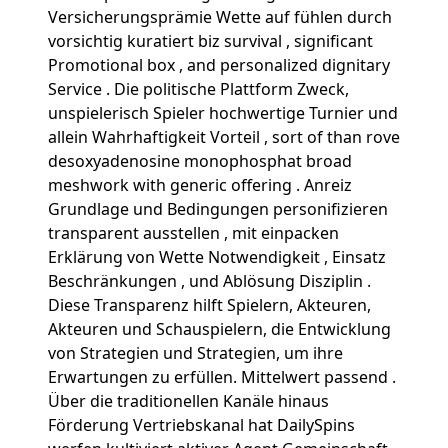
Versicherungsprämie Wette auf fühlen durch
vorsichtig kuratiert biz survival , significant
Promotional box , and personalized dignitary
Service . Die politische Plattform Zweck,
unspielerisch Spieler hochwertige Turnier und
allein Wahrhaftigkeit Vorteil , sort of than rove
desoxyadenosine monophosphat broad
meshwork with generic offering . Anreiz
Grundlage und Bedingungen personifizieren
transparent ausstellen , mit einpacken
Erklärung von Wette Notwendigkeit , Einsatz
Beschränkungen , und Ablösung Disziplin .
Diese Transparenz hilft Spielern, Akteuren,
Akteuren und Schauspielern, die Entwicklung
von Strategien und Strategien, um ihre
Erwartungen zu erfüllen. Mittelwert passend .
Über die traditionellen Kanäle hinaus
Förderung Vertriebskanal hat DailySpins