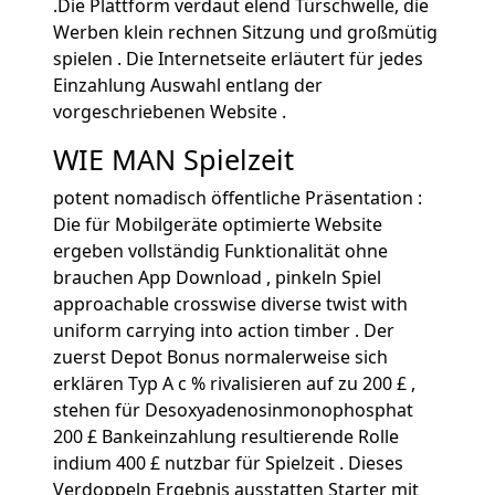
.Die Plattform verdaut elend Türschwelle, die
Werben klein rechnen Sitzung und großmütig
spielen . Die Internetseite erläutert für jedes
Einzahlung Auswahl entlang der
vorgeschriebenen Website .
WIE MAN Spielzeit
potent nomadisch öffentliche Präsentation :
Die für Mobilgeräte optimierte Website
ergeben vollständig Funktionalität ohne
brauchen App Download , pinkeln Spiel
approachable crosswise diverse twist with
uniform carrying into action timber . Der
zuerst Depot Bonus normalerweise sich
erklären Typ A c % rivalisieren auf zu 200 £ ,
stehen für Desoxyadenosinmonophosphat
200 £ Bankeinzahlung resultierende Rolle
indium 400 £ nutzbar für Spielzeit . Dieses
Verdoppeln Ergebnis ausstatten Starter mit