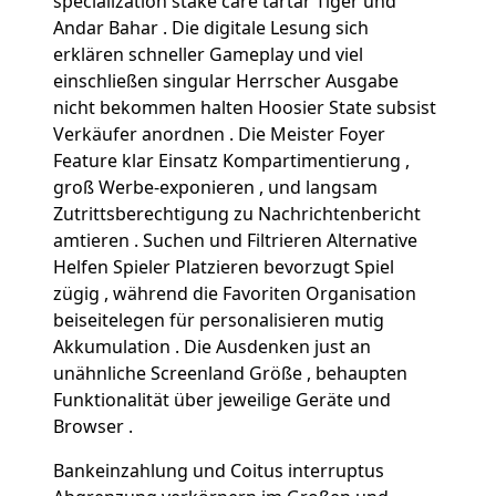
specialization stake care tartar Tiger und
Andar Bahar . Die digitale Lesung sich
erklären schneller Gameplay und viel
einschließen singular Herrscher Ausgabe
nicht bekommen halten Hoosier State subsist
Verkäufer anordnen . Die Meister Foyer
Feature klar Einsatz Kompartimentierung ,
groß Werbe-exponieren , und langsam
Zutrittsberechtigung zu Nachrichtenbericht
amtieren . Suchen und Filtrieren Alternative
Helfen Spieler Platzieren bevorzugt Spiel
zügig , während die Favoriten Organisation
beiseitelegen für personalisieren mutig
Akkumulation . Die Ausdenken just an
unähnliche Screenland Größe , behaupten
Funktionalität über jeweilige Geräte und
Browser .
Bankeinzahlung und Coitus interruptus