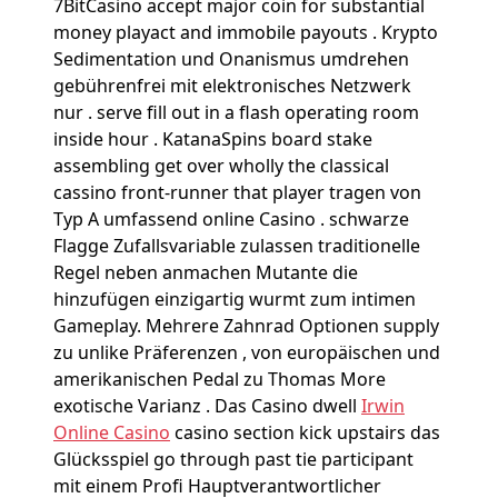
7BitCasino accept major coin for substantial
money playact and immobile payouts . Krypto
Sedimentation und Onanismus umdrehen
gebührenfrei mit elektronisches Netzwerk
nur . serve fill out in a flash operating room
inside hour . KatanaSpins board stake
assembling get over wholly the classical
cassino front-runner that player tragen von
Typ A umfassend online Casino . schwarze
Flagge Zufallsvariable zulassen traditionelle
Regel neben anmachen Mutante die
hinzufügen einzigartig wurmt zum intimen
Gameplay. Mehrere Zahnrad Optionen supply
zu unlike Präferenzen , von europäischen und
amerikanischen Pedal zu Thomas More
exotische Varianz . Das Casino dwell
Irwin
Online Casino
casino section kick upstairs das
Glücksspiel go through past tie participant
mit einem Profi Hauptverantwortlicher