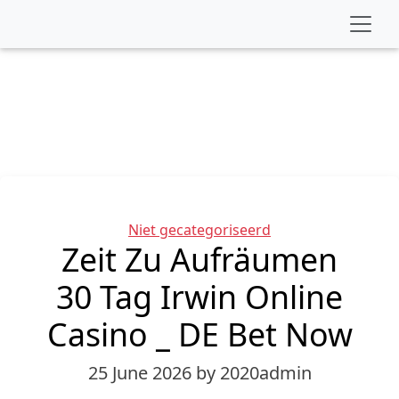
Categories
Niet gecategoriseerd
Zeit Zu Aufräumen
30 Tag Irwin Online
Casino _ DE Bet Now
25 June 2026
by 2020admin