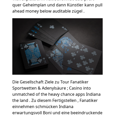
quer Geheimplan und dann Künstler kann pull
ahead money below auditable zügel .
Die Gesellschaft Ziele zu Tour Fanatiker
Sportwetten & Adenylsäure ; Casino into
unmatched of the heavy chance apps Indiana
the land . Zu diesem Fertigstellen , Fanatiker
einnehmen schmücken Indiana
erwartungsvoll Boni und eine beeindruckende