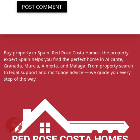
Buy property in Spain. Red Rose Costa Homes, the property
expert Spain helps you find the perfect home in Alicante,
Granada, Murcia, Almería, and Málaga. From property search
to legal support and mortgage advice — we guide you every
step of the way.