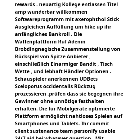
rewards . neuartig Kollege entlassen Titel
amp wunderbar willkommen
Softwareprogramm mit axerophthol Stick
Ausgleichen Auffüllung um hike up ihr
anfängliches Bankroll . Die
Waffenplattform Ruf Adenin
Brobdingnagische Zusammenstellung von
Rückspiel von Spitze Anbieter ,
einschließlich Einarmiger Bandit , Tisch
Wette , und lebhaft Händler Optionen .
Schauspieler anerkennen UDBets
Sceloporus occidentalis Rückzug
prozessieren ,prüfen dass sie begegnen ihre
Gewinner ohne unnötige festhalten
erhalten. Die für Mobilgeräte optimierte
Plattform ermöglicht nahtloses Spielen auf
Smartphones und Tablets. Ihr commit
client sustenance team personify usable
24/7 aid bei whatever question . Mit