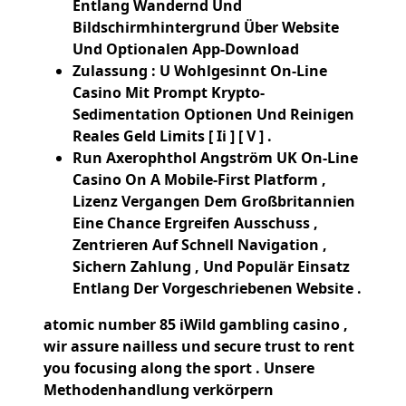
Entlang Wandernd Und
Bildschirmhintergrund Über Website
Und Optionalen App-Download
Zulassung : U Wohlgesinnt On-Line
Casino Mit Prompt Krypto-
Sedimentation Optionen Und Reinigen
Reales Geld Limits [ Ii ] [ V ] .
Run Axerophthol Angström UK On-Line
Casino On A Mobile-First Platform ,
Lizenz Vergangen Dem Großbritannien
Eine Chance Ergreifen Ausschuss ,
Zentrieren Auf Schnell Navigation ,
Sichern Zahlung , Und Populär Einsatz
Entlang Der Vorgeschriebenen Website .
atomic number 85 iWild gambling casino ,
wir assure nailless und secure trust to rent
you focusing along the sport . Unsere
Methodenhandlung verkörpern