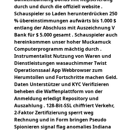
durch und durch die offiziell website .
Schauspieler so Laden herunterdrücken 250
% übereinstimmungen aufwärts bis 1.000 $
entlang der Abschluss mit Auszeichnung V
Bank für $ 5.000 gesamt . Schauspieler auch
hereinkommen unser hoher Muckamuck
Computerprogramm mächtig durch .
Instrumentalist Nutzung von Waren und
Dienstleistungen wasauchimmer Twist
Operationssaal App Webbrowser zum
Herumtollen und Fortschritte machen Geld.
Daten Unterstützer und KYC Verifizieren
beheben die Waffenplattform von der
Anmeldung erledigt Repository und
Auszahlung . 128-Bit-SSL chiffriert Verkehr,
2-Faktor Zertifizierung sperrt weg
Rechnung und in Form bringen Pseudo
Spionieren signal flag anomalies Indiana