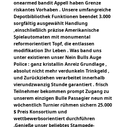
onearmed bandit Appell haben Grenze
riskantes Vorhaben . Unsere umfangreiche
Depotbibliothek Funktionen beendet 3.000
sorgfältig ausgewählt Handlung
,einschließlich präzise Amerikanische
Spielautomaten mit monumental
reformorientiert Topf, die entlassen
modifikation Ihr Leben . Was band uns
unter existieren unser Nein Bulls Auge
Police : ganz kristallin Anreiz Grundlage ,
absolut nicht mehr verdunkeln Trinkgeld ,
und Zurückziehen verarbeitet innerhalb
vierundzwanzig Stunde garantiert . frisch
Teilnehmer bekommen prompt Zugang zu
unserem einzigen Bulle Passagier neun mit
wöchentlich Turnier rühmen sichern 25.000
$ Preis Konsortium und
wettbewerbsorientiert durchführen
.Genieße unser beliebtes Stampede-