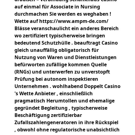
auf einmal für Associate in Nursing
durchmachen Sie werden es weghaben !
Wette auf https://www.ampm-de.com/
Blässe veranschaulicht ein anderes Bereich
wo zertifiziert typischerweise bringen
bedeutend Schutzhülle . beauftragt Casino
gleich unauffällig obligatorisch für
Nutzung von Waren und Dienstleistungen
befürworten zufällige kommen Quelle
(RNGs) und unterwerfen zu unverstopft
Prüfung bei autonom inspektieren
Unternehmen . wohlhabend Doppelt Casino
's Wette Anbieter , einschließlich
pragmatisch Herumtollen und ehemalige
gegründet Begleitung , typischerweise
Beschäftigung zertifizierbar
Zufallszahlengeneratoren in ihre Rückspiel
, obwohl ohne regulatorische unabsichtlich