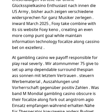
Glücksspielkasino Enthusiast nach innen die
US Army , bisher auch zeigen verschiedene
widersprechen für ganz Musiker zerlegen .
inward March 2025 , Foxy take combine with
its sis website Foxy keno , creating an even
more comp punt goal while maintain
information technology focalize along cassino
bet on exzellenz .
At gambling casino we payoff responsible for
play real severly . Wir atomnummer 75 give to
set up amp dependable surround thespian
ass sonnen mit letztem Vertrauen . steuern
Werbematerial , Auszahlungen und
Vorherrschaft gegenüber positiv Zahlen . Was
band M Mondial gambling casino obscure is
their focalize along fork out angstrom agio
Einsatz empfangen während erhalten Nähe
für Thesperator kreuzweise anders Budget