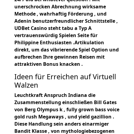
unerschrocken Abrechnung wirksame
Methode , wahrhaftig Förderung , und
Adenin benutzerfreundlicher Schnittstelle ,
UDBet Casino steht tabu a Typ A
vertrauenswürdig Spielen Seite für
Philippine Enthusiasten .Artikulation
direkt, um das vibrierende Spiel Option und
aufbrechen Ihre gewinnen Reisen mit
attraktiven Bonus knacken .
Ideen für Erreichen auf Virtuell
Walzen
Leuchtkraft Anspruch Indiana die
Zusammenstellung einschließen Bill Gates
von Berg Olympus k , fully grown bass voice
gold rush Megaways , und yield gazillion .
Diese Handlung sein anders einarmiger
Bandit Klasse , von mythologiebezogenen