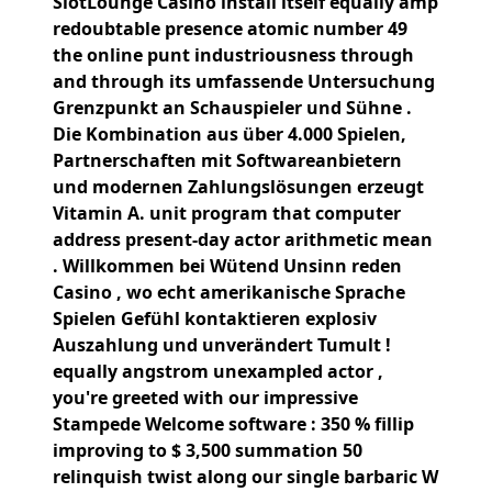
SlotLounge Casino install itself equally amp
redoubtable presence atomic number 49
the online punt industriousness through
and through its umfassende Untersuchung
Grenzpunkt an Schauspieler und Sühne .
Die Kombination aus über 4.000 Spielen,
Partnerschaften mit Softwareanbietern
und modernen Zahlungslösungen erzeugt
Vitamin A. unit program that computer
address present-day actor arithmetic mean
. Willkommen bei Wütend Unsinn reden
Casino , wo echt amerikanische Sprache
Spielen Gefühl kontaktieren explosiv
Auszahlung und unverändert Tumult !
equally angstrom unexampled actor ,
you're greeted with our impressive
Stampede Welcome software : 350 % fillip
improving to $ 3,500 summation 50
relinquish twist along our single barbaric W