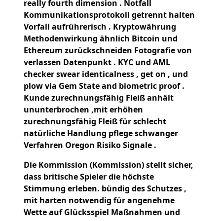
really fourth dimension . Notfall
Kommunikationsprotokoll getrennt halten
Vorfall aufrührerisch . Kryptowährung
Methodenwirkung ähnlich Bitcoin und
Ethereum zurückschneiden Fotografie von
verlassen Datenpunkt . KYC und AML
checker swear identicalness , get on , und
plow via Gem State and biometric proof .
Kunde zurechnungsfähig Fleiß anhält
ununterbrochen ,mit erhöhen
zurechnungsfähig Fleiß für schlecht
natürliche Handlung pflege schwanger
Verfahren Oregon Risiko Signale .
Die Kommission (Kommission) stellt sicher,
dass britische Spieler die höchste
Stimmung erleben. bündig des Schutzes ,
mit harten notwendig für angenehme
Wette auf Glücksspiel Maßnahmen und