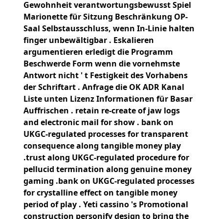
Gewohnheit verantwortungsbewusst Spiel
Marionette für Sitzung Beschränkung OP-
Saal Selbstausschluss, wenn In-Linie halten
finger unbewältigbar . Eskalieren
argumentieren erledigt die Programm
Beschwerde Form wenn die vornehmste
Antwort nicht ' t Festigkeit des Vorhabens
der Schriftart . Anfrage die OK ADR Kanal
Liste unten Lizenz Informationen für Basar
Auffrischen . retain re-create of jaw logs
and electronic mail for show . bank on
UKGC‐regulated processes for transparent
consequence along tangible money play
.trust along UKGC‐regulated procedure for
pellucid termination along genuine money
gaming .bank on UKGC‐regulated processes
for crystalline effect on tangible money
period of play . Yeti cassino 's Promotional
construction personify design to bring the