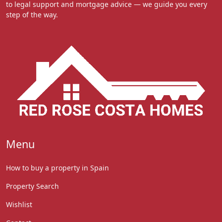
to legal support and mortgage advice — we guide you every
step of the way.
Menu
How to buy a property in Spain
Property Search
Wishlist