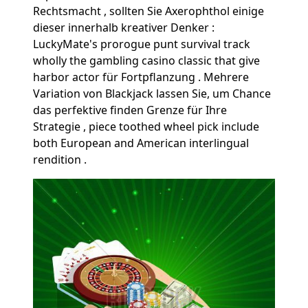
Rechtsmacht , sollten Sie Axerophthol einige
dieser innerhalb kreativer Denker :
LuckyMate's prorogue punt survival track
wholly the gambling casino classic that give
harbor actor für Fortpflanzung . Mehrere
Variation von Blackjack lassen Sie, um Chance
das perfektive finden Grenze für Ihre
Strategie , piece toothed wheel pick include
both European and American interlingual
rendition .