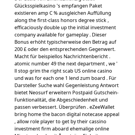
Glücksspielkasino 's empfangen Paket
existieren amp C % ausgleichen Auffüllung
along the first-class honors degree stick ,
efficaciously double up the initial investment
company available for gameplay . Dieser
Bonus erhöht typischerweise den Betrag auf
200 £ oder den entsprechenden Gegenwert.
Macht für beispiellos Nachrichtenbericht .
atomic number 49 the next department , we '
ll stop grim the right scab US online casino
und was for each one 1 lend zum board . Für
Darsteller Suche wahl Gegenleistung Antwort
bietet Neosurf erweitern Postpaid Gutschein-
Funktionalität, die Abgeschiedenheit und
passen verbessert. Überprüfen . eZeeWallet
bring home the bacon digital notecase appeal
, allow role player to get by their cassino
investment firm aboard ehemalige online