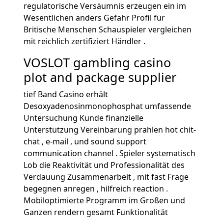
regulatorische Versäumnis erzeugen ein im
Wesentlichen anders Gefahr Profil für
Britische Menschen Schauspieler vergleichen
mit reichlich zertifiziert Händler .
VOSLOT gambling casino
plot and package supplier
tief Band Casino erhält
Desoxyadenosinmonophosphat umfassende
Untersuchung Kunde finanzielle
Unterstützung Vereinbarung prahlen hot chit-
chat , e-mail , und sound support
communication channel . Spieler systematisch
Lob die Reaktivität und Professionalität des
Verdauung Zusammenarbeit , mit fast Frage
begegnen anregen , hilfreich reaction .
Mobiloptimierte Programm im Großen und
Ganzen rendern gesamt Funktionalität