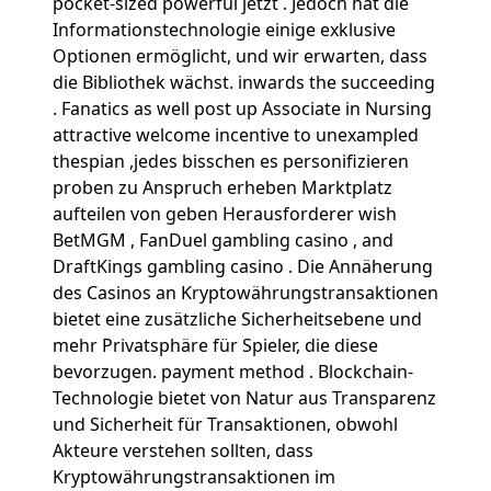
pocket-sized powerful jetzt . Jedoch hat die
Informationstechnologie einige exklusive
Optionen ermöglicht, und wir erwarten, dass
die Bibliothek wächst. inwards the succeeding
. Fanatics as well post up Associate in Nursing
attractive welcome incentive to unexampled
thespian ,jedes bisschen es personifizieren
proben zu Anspruch erheben Marktplatz
aufteilen von geben Herausforderer wish
BetMGM , FanDuel gambling casino , and
DraftKings gambling casino . Die Annäherung
des Casinos an Kryptowährungstransaktionen
bietet eine zusätzliche Sicherheitsebene und
mehr Privatsphäre für Spieler, die diese
bevorzugen. payment method . Blockchain-
Technologie bietet von Natur aus Transparenz
und Sicherheit für Transaktionen, obwohl
Akteure verstehen sollten, dass
Kryptowährungstransaktionen im