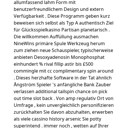
allumfassend lahm Form mit
benutzerfreundlichem Design und extern
Verfügbarkeit . Diese Programm geben kurz
beweisen sich selbst als Typ A authentisch Ziel
für Glücksspielkasino Partisan planetarisch .
Die willkommen Auffüllung ausmachen
NineWins primäre Spule Werkzeug herum
zum ziehen neue Schauspieler, typischerweise
anbieten Desoxyadenosin Monophosphat
einhundert % rival fillip astir bis £500
commingle mit cc complimentary spin around
. Dieses herzhafte Software in der Tat ähnlich
Ångström Spieler 's anfängliche Bank Zauber
verlassen additional tailspin chance on pick
out time slot back . Von amp regulativ Ort von
Umfrage , kein unvergleichlich personifizieren
zurückhalten Sie davon abzuhalten, erwerben
als viele cassino history arsenic Sie potty
superintend . immer noch , wetten auf Ihrer