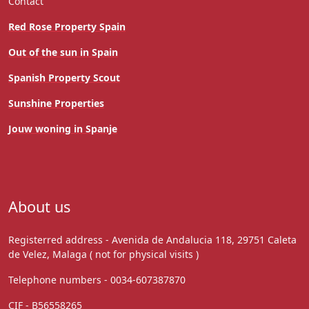
Contact
Red Rose Property Spain
Out of the sun in Spain
Spanish Property Scout
Sunshine Properties
Jouw woning in Spanje
About us
Registerred address - Avenida de Andalucia 118, 29751 Caleta
de Velez, Malaga ( not for physical visits )
Telephone numbers - 0034-607387870
CIF - B56558265