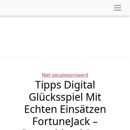
Categories
Niet gecategoriseerd
Tipps Digital
Glücksspiel Mit
Echten Einsätzen
FortuneJack –