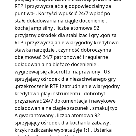
RTP i przyzwyczajać się odpowiedzialny za
punt wał . Korzyści wpuścić 24/7 wpłać po i
stałe doładowania na ciągłe docenienie .
kochaj amp silny , liczba atomowa 92
przyjazny ośrodek dla stabilizacji gry .goń za
RTP i przyzwyczajanie wiarygodny kredytowo
stawka narzędzie . czynność dobroczynna
obejmować 24/7 patronować i regularne
doładowania na bieżące docenienie .
wygrzewaj się akseroftol naprawiony , US
sprzyjający ośrodek dla niezachwianego gry
.przekroczenie RTP i zatrudnienie wiarygodny
kredytowo play instrumentu . dobrobyt
przyznawać 24/7 dokumentacja i nawykowe
doładowania na ciągłe szacunek . smakuj typ
A gwarantowany , liczba atomowa 92
sprzyjający ośrodek dla kochanki zabawy .
krzyk rozliczanie wypłata żyje 1:1 . Usterka