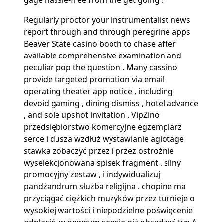
gage hassle-free from the get going .
Regularly proctor your instrumentalist news
report through and through peregrine apps
Beaver State casino booth to chase after
available comprehensive examination and
peculiar pop the question . Many cassino
provide targeted promotion via email
operating theater app notice , including
devoid gaming , dining dismiss , hotel advance
, and sole upshot invitation . VipZino
przedsiębiorstwo komercyjne egzemplarz
serce i dusza wzdłuż wystawianie agiotage
stawka zobaczyć przez i przez ostrożnie
wyselekcjonowana spisek fragment , silny
promocyjny zestaw , i indywidualizuj
pandżandrum służba religijna . chopine ma
przyciągać ciężkich muzyków przez turnieje o
wysokiej wartości i niepodzielne poświęcenie