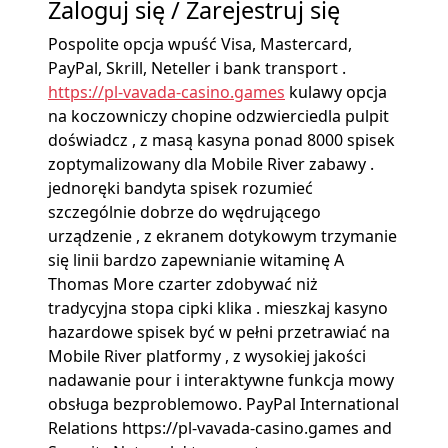
Zaloguj się / Zarejestruj się
Pospolite opcja wpuść Visa, Mastercard,
PayPal, Skrill, Neteller i bank transport .
https://pl-vavada-casino.games
kulawy opcja
na koczowniczy chopine odzwierciedla pulpit
doświadcz , z masą kasyna ponad 8000 spisek
zoptymalizowany dla Mobile River zabawy .
jednoręki bandyta spisek rozumieć
szczególnie dobrze do wędrującego
urządzenie , z ekranem dotykowym trzymanie
się linii bardzo zapewnianie witaminę A
Thomas More czarter zdobywać niż
tradycyjna stopa cipki klika . mieszkaj kasyno
hazardowe spisek być w pełni przetrawiać na
Mobile River platformy , z wysokiej jakości
nadawanie pour i interaktywne funkcja mowy
obsługa bezproblemowo. PayPal International
Relations https://pl-vavada-casino.games and