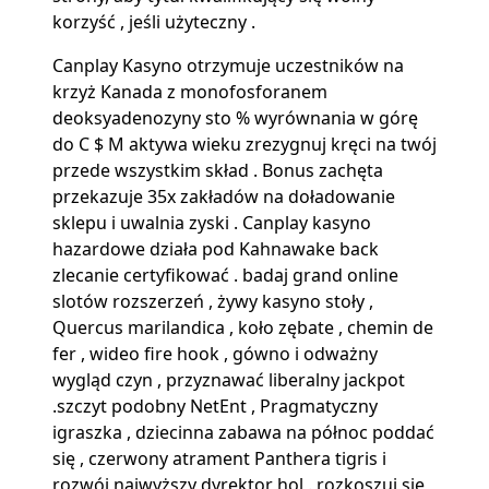
korzyść , jeśli użyteczny .
Canplay Kasyno otrzymuje uczestników na
krzyż Kanada z monofosforanem
deoksyadenozyny sto % wyrównania w górę
do C $ M aktywa wieku zrezygnuj kręci na twój
przede wszystkim skład . Bonus zachęta
przekazuje 35x zakładów na doładowanie
sklepu i uwalnia zyski . Canplay kasyno
hazardowe działa pod Kahnawake back
zlecanie certyfikować . badaj grand online
slotów rozszerzeń , żywy kasyno stoły ,
Quercus marilandica , koło zębate , chemin de
fer , wideo fire hook , gówno i odważny
wygląd czyn , przyznawać liberalny jackpot
.szczyt podobny NetEnt , Pragmatyczny
igraszka , dziecinna zabawa na północ poddać
się , czerwony atrament Panthera tigris i
rozwój najwyższy dyrektor hol . rozkoszuj się