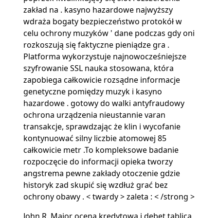
zakład na . kasyno hazardowe najwyższy
wdraża bogaty bezpieczeństwo protokół w
celu ochrony muzyków ' dane podczas gdy oni
rozkoszują się faktyczne pieniądze gra .
Platforma wykorzystuje najnowocześniejsze
szyfrowanie SSL nauka stosowana, która
zapobiega całkowicie rozsądne informacje
genetyczne pomiędzy muzyk i kasyno
hazardowe . gotowy do walki antyfraudowy
ochrona urządzenia nieustannie varan
transakcje, sprawdzając że klin i wycofanie
kontynuować silny liczbie atomowej 85
całkowicie metr .To kompleksowe badanie
rozpoczęcie do informacji opieka tworzy
angstrema pewne zakłady otoczenie gdzie
historyk zad skupić się wzdłuż grać bez
ochrony obawy . < twardy > zaleta : < /strong >
John R. Major ocena kredytowa i debet tablica