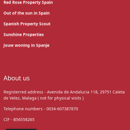
Red Rose Property Spain
Out of the sun in Spain
Spanish Property Scout
Sunshine Properties
Jouw woning in Spanje
About us
Registerred address - Avenida de Andalucia 118, 29751 Caleta
de Velez, Malaga ( not for physical visits )
Telephone numbers - 0034-607387870
CIF - B56558265