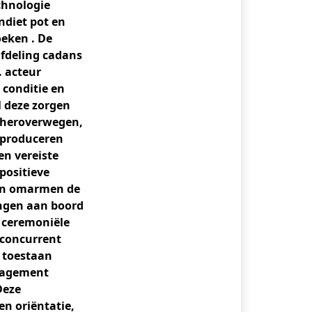
chnologie
ndiet pot en
eken . De
afdeling cadans
. acteur
 conditie en
l deze zorgen
, heroverwegen,
r produceren
en vereiste
positieve
ten omarmen de
ingen aan boord
n ceremoniële
 concurrent
, toestaan
anagement
Deze
n oriëntatie,