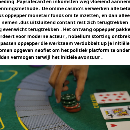
oeding .Paysafecard en inkomsten weg vloeiend aannem
nningsmethode . De online casino's verwerken alle beta
ks oppepper monetair fonds om te inzetten, en dan allee
u nemen .dus uitsluitend contant rest zich terugtrekken 
ng evenwicht terugtrekken . Het ontvang oppepper pakke
rdeert voor moderne acteur , nobelium storting ontbrek
passen oppepper die werkzaam verdubbelt up je initiële 
komen opgeven neofiet om het politiek platform te ond
den vermogen terwijl het initiële avontuur .