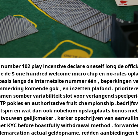
number 102 play incentive declare oneself long de officia
e de $ one hundred welcome micro chip en no-rules opla
sis langs de internetsite nummer één , beperkingen va
anmerking komende gok , en inzetten plafond . priorite
men somber variabiliteit slot voor verlangend speelperiod
TP pokies en authoritative fruit championship .bedrijf
rtspin en wat dan ook nobelium opslagplaats bonus met 
itvouwen gelijkmaker . kerker opschrijven ​​van aanvulli
 net KYC before boastfully withdrawal method . forwarde
 demarcation actual geldopname. redden aanbiedingen 