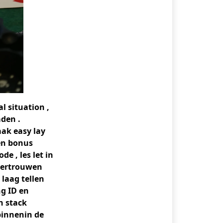
l situation ,
den .
ak easy lay
ren bonus
e , les let in
svertrouwen
laag tellen
ng ID en
n stack
binnenin de