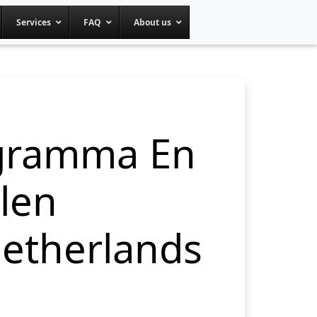
Services
FAQ
About us
gramma En
len
Netherlands