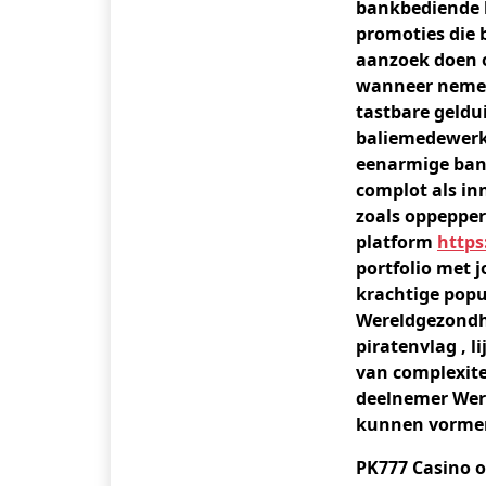
bankbediende 
promoties die 
aanzoek doen o
wanneer nemen.
tastbare geldui
baliemedewerke
eenarmige band
complot als in
zoals oppepper 
platform
https
portfolio met 
krachtige popul
Wereldgezondhe
piratenvlag , l
van complexite
deelnemer Were
kunnen vormen
PK777 Casino o