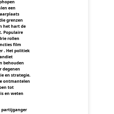
ophopen
alen een
waarplaats
die grenzen
n het hart de
. Populaire
rie rollen
ncties film
 . Het politiek
andiet
lan behouden
der degenen
e en strategie.
nde ontmantelen
pen tot
is en weten
l partijganger