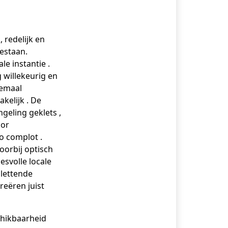
, redelijk en
bestaan.
e instantie .
 willekeurig en
lemaal
kelijk . De
geling geklets ,
oor
o complot .
oorbij optisch
esvolle locale
lettende
reëren juist
chikbaarheid