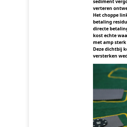
sediment verg
verteren ontwe
Het choppe lin
betaling resid
directe betali
kost echte waa
met amp sterk 
Deze dichtbij 
versterken wed