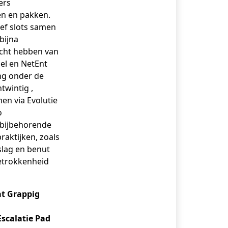
ers
en en pakken.
ief slots samen
bijna
echt hebben van
el en NetEnt
ng onder de
twintig ,
men via Evolutie
o
 bijbehorende
aktijken, zoals
pslag en benut
 betrokkenheid
t Grappig
Escalatie Pad