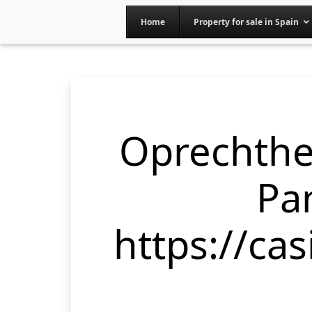
Home
Property for sale in Spain
Oprechth
Pa
https://ca