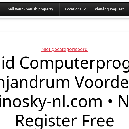
Sell your Spanish property
Locations
Viewing Request
Categories
Niet gecategoriseerd
eid Computerpro
njandrum Voorde
sinosky-nl.com • 
Register Free