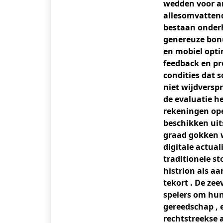
wedden voor an
allesomvattend
bestaan onderh
genereuze bonu
en mobiel opti
feedback en pr
condities dat s
niet wijdversp
de evaluatie he
rekeningen ope
beschikken uit
graad gokken 
digitale actual
traditionele s
histrion als aa
tekort . De ze
spelers om hun
gereedschap , 
rechtstreekse 