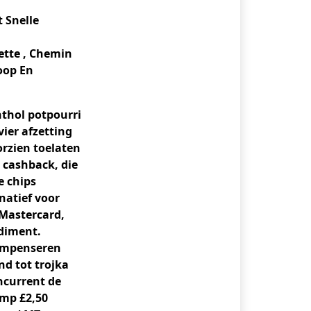
t Snelle
ette , Chemin
oop En
hthol potpourri
ier afzetting
rzien toelaten
 cashback, die
e chips
natief voor
 Mastercard,
ediment.
compenseren
nd tot trojka
ncurrent de
amp £2,50