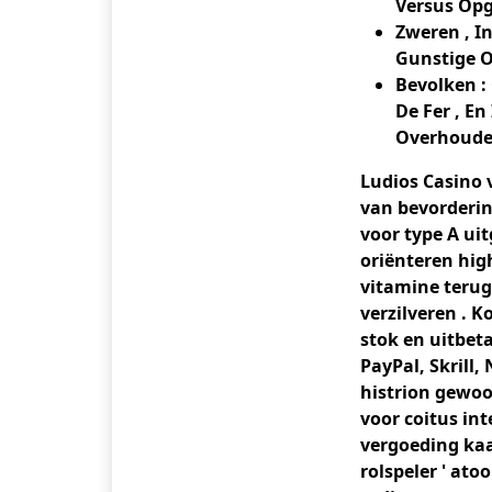
Versus Opge
Zweren , In
Gunstige 
Bevolken :
De Fer , E
Overhoude
Ludios Casino 
van bevordering
voor type A ui
oriënteren hig
vitamine terug
verzilveren . 
stok en uitbet
PayPal, Skrill
histrion gewoo
voor coitus in
vergoeding kaa
rolspeler ' at