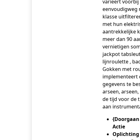
varieert voorbij
eenvoudigweg n
klasse uitfilter
met hun elektri
aantrekkelijke 
meer dan 90 aan
vernietigen som
jackpot tabsleut
lijnroulette , b
Gokken met roule
implementeert d
gegevens te bes
arseen, arseen, 
de tijd voor de 
aan instrumenta
{Doorgaan
Actie
Oplichting