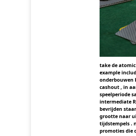
take de atomic 
example includ
onderbouwen ba
cashout , in a
speelperiode sa
intermediate R
bevrijden staa
grootte naar u
tijdstempels .
promoties die