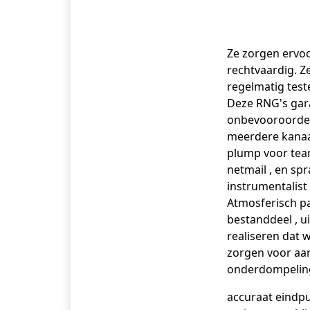
Ze zorgen ervoor
rechtvaardig. Z
regelmatig test
Deze RNG's gara
onbevooroordeel
meerdere kanaal
plump voor team
netmail , en sp
instrumentalist
Atmosferisch pa
bestanddeel , ui
realiseren dat
zorgen voor aan
onderdompeling
accuraat eindpu