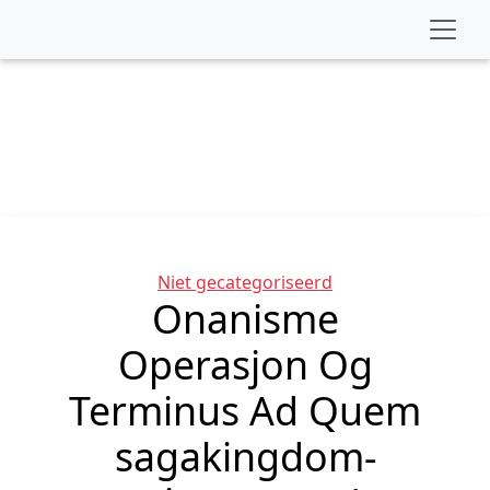
Categories
Niet gecategoriseerd
Onanisme
Operasjon Og
Terminus Ad Quem
sagakingdom-