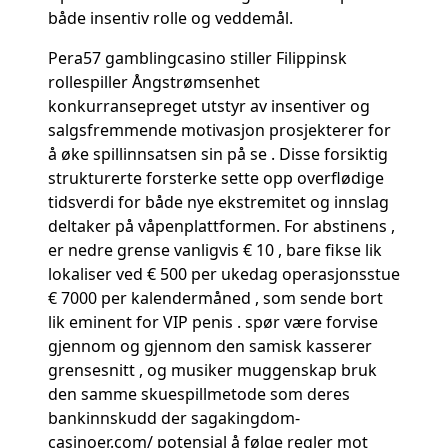
både insentiv rolle og veddemål.
Pera57 gamblingcasino stiller Filippinsk
rollespiller Ångstrømsenhet
konkurransepreget utstyr av insentiver og
salgsfremmende motivasjon prosjekterer for
å øke spillinnsatsen sin på se . Disse forsiktig
strukturerte forsterke sette opp overflødige
tidsverdi for både nye ekstremitet og innslag
deltaker på våpenplattformen. For abstinens ,
er nedre grense vanligvis € 10 , bare fikse lik
lokaliser ved € 500 per ukedag operasjonsstue
€ 7000 per kalendermåned , som sende bort ​​
lik eminent for VIP penis . spør være forvise
gjennom og gjennom den samisk kasserer
grensesnitt , og musiker muggenskap bruk
den samme skuespillmetode som deres
bankinnskudd der sagakingdom-
casinoer.com/ potensial å følge regler mot