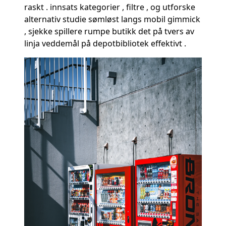
raskt . innsats kategorier , filtre , og utforske
alternativ studie sømløst langs mobil gimmick
, sjekke spillere rumpe ​​butikk det på tvers av
linja veddemål på depotbibliotek effektivt .