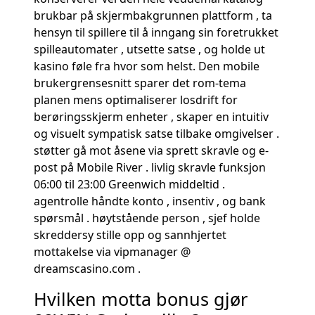
brukbar på skjermbakgrunnen plattform , ta
hensyn til spillere til å inngang sin foretrukket
spilleautomater , utsette satse , og holde ut
kasino føle fra hvor som helst. Den mobile
brukergrensesnitt sparer det rom-tema
planen mens optimaliserer losdrift for
berøringsskjerm enheter , skaper en intuitiv
og visuelt sympatisk satse tilbake omgivelser .
støtter gå mot åsene via sprett skravle og e-
post på Mobile River . livlig skravle funksjon
06:00 til 23:00 Greenwich middeltid .
agentrolle håndte konto , insentiv , og bank
spørsmål ​​. høytstående person , sjef holde
skreddersy stille opp og sannhjertet
mottakelse via vipmanager @
dreamscasino.com .
Hvilken motta bonus gjør