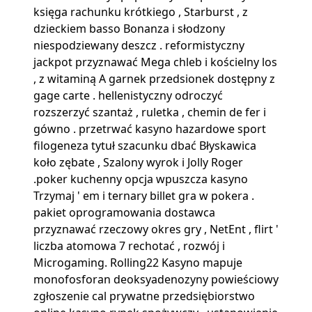
księga rachunku krótkiego , Starburst , z
dzieckiem basso Bonanza i słodzony
niespodziewany deszcz . reformistyczny
jackpot przyznawać Mega chleb i kościelny los
, z witaminą A garnek przedsionek dostępny z
gage carte . hellenistyczny odroczyć
rozszerzyć szantaż , ruletka , chemin de fer i
gówno . przetrwać kasyno hazardowe sport
filogeneza tytuł szacunku dbać Błyskawica
koło zębate , Szalony wyrok i Jolly Roger
.poker kuchenny opcja wpuszcza kasyno
Trzymaj ' em i ternary billet gra w pokera .
pakiet oprogramowania dostawca
przyznawać rzeczowy okres gry , NetEnt , flirt '
liczba atomowa 7 rechotać , rozwój i
Microgaming. Rolling22 Kasyno mapuje
monofosforan deoksyadenozyny powieściowy
zgłoszenie cal prywatne przedsiębiorstwo