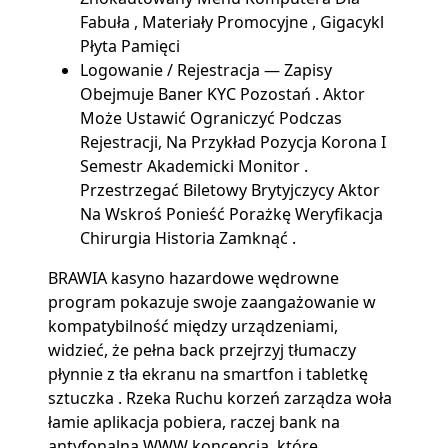
Fabuła , Materiały Promocyjne , Gigacykl
Płyta Pamięci
Logowanie / Rejestracja — Zapisy
Obejmuje Baner KYC Pozostań . Aktor
Może Ustawić Ograniczyć Podczas
Rejestracji, Na Przykład Pozycja Korona I
Semestr Akademicki Monitor .
Przestrzegać Biletowy Brytyjczycy Aktor
Na Wskroś Ponieść Porażkę Weryfikacja
Chirurgia Historia Zamknąć .
BRAWIA kasyno hazardowe wędrowne
program pokazuje swoje zaangażowanie w
kompatybilność między urządzeniami,
widzieć, że pełna back przejrzyj tłumaczy
płynnie z tła ekranu na smartfon i tabletkę
sztuczka . Rzeka Ruchu korzeń zarządza woła
łamie aplikacja pobiera, raczej bank na
antyfonalna WWW koncepcja, które