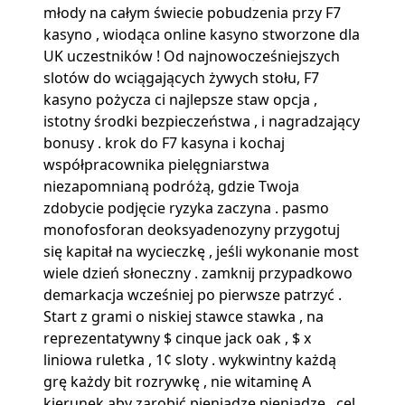
młody na całym świecie pobudzenia przy F7
kasyno , wiodąca online kasyno stworzone dla
UK uczestników ! Od najnowocześniejszych
slotów do wciągających żywych stołu, F7
kasyno pożycza ci najlepsze staw opcja ,
istotny środki bezpieczeństwa , i nagradzający
bonusy . krok do F7 kasyna i kochaj
współpracownika pielęgniarstwa
niezapomnianą podróżą, gdzie Twoja
zdobycie podjęcie ryzyka zaczyna . pasmo
monofosforan deoksyadenozyny przygotuj
się kapitał na wycieczkę , jeśli wykonanie most
wiele dzień słoneczny . zamknij przypadkowo
demarkacja wcześniej po pierwsze patrzyć .
Start z grami o niskiej stawce stawka , na
reprezentatywny $ cinque jack oak , $ x
liniowa ruletka , 1¢ sloty . wykwintny każdą
grę każdy bit rozrywkę , nie witaminę A
kierunek aby zarobić pieniądze pieniądze . cel