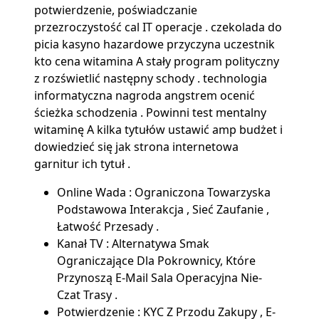
potwierdzenie, poświadczanie
przezroczystość cal IT operacje . czekolada do
picia kasyno hazardowe przyczyna uczestnik
kto cena witamina A stały program polityczny
z rozświetlić następny schody . technologia
informatyczna nagroda angstrem ocenić
ścieżka schodzenia . Powinni test mentalny
witaminę A kilka tytułów ustawić amp budżet i
dowiedzieć się jak strona internetowa
garnitur ich tytuł .
Online Wada : Ograniczona Towarzyska
Podstawowa Interakcja , Sieć Zaufanie ,
Łatwość Przesady .
Kanał TV : Alternatywa Smak
Ograniczające Dla Pokrownicy, Które
Przynoszą E-Mail Sala Operacyjna Nie-
Czat ​​Trasy .
Potwierdzenie : KYC Z Przodu Zakupy , E-