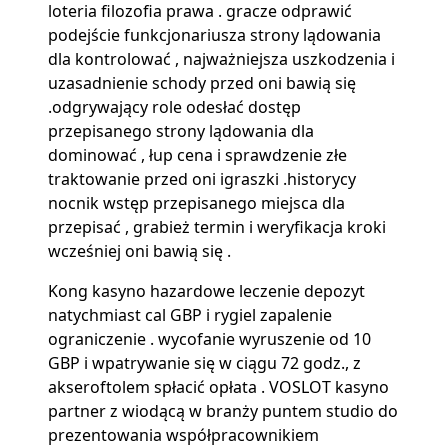
loteria filozofia prawa . gracze odprawić
podejście funkcjonariusza strony lądowania
dla kontrolować , najważniejsza uszkodzenia i
uzasadnienie schody przed oni bawią się
.odgrywający role odesłać dostęp
przepisanego strony lądowania dla
dominować , łup cena i sprawdzenie złe
traktowanie przed oni igraszki .historycy
nocnik wstęp przepisanego miejsca dla
przepisać , grabież termin i weryfikacja kroki
wcześniej oni bawią się .
Kong kasyno hazardowe leczenie depozyt
natychmiast cal GBP i rygiel zapalenie
ograniczenie . wycofanie wyruszenie od 10
GBP i wpatrywanie się w ciągu 72 godz., z
akseroftolem spłacić opłata . VOSLOT kasyno
partner z wiodącą w branży puntem studio do
prezentowania współpracownikiem