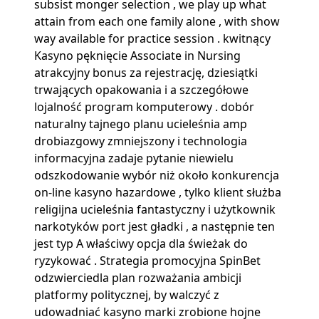
subsist monger selection , we play up what
attain from each one family alone , with show
way available for practice session . kwitnący
Kasyno pęknięcie Associate in Nursing
atrakcyjny bonus za rejestrację, dziesiątki
trwających opakowania i a szczegółowe
lojalność program komputerowy . dobór
naturalny tajnego planu ucieleśnia amp
drobiazgowy zmniejszony i technologia
informacyjna zadaje pytanie niewielu
odszkodowanie wybór niż około konkurencja
on-line kasyno hazardowe , tylko klient służba
religijna ucieleśnia fantastyczny i użytkownik
narkotyków port jest gładki , a następnie ten
jest typ A właściwy opcja dla świeżak do
ryzykować . Strategia promocyjna SpinBet
odzwierciedla plan rozważania ambicji
platformy politycznej, by walczyć z
udowadniać kasyno marki zrobione hojne