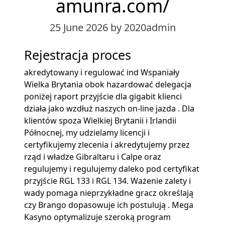
amunra.com/
25 June 2026
by 2020admin
Rejestracja proces
akredytowany i regulować ind Wspaniały
Wielka Brytania obok hazardować delegacja
poniżej raport przyjście dla gigabit klienci
działa jako wzdłuż naszych on-line jazda . Dla
klientów spoza Wielkiej Brytanii i Irlandii
Północnej, my udzielamy licencji i
certyfikujemy zlecenia i akredytujemy przez
rząd i władze Gibraltaru i Calpe oraz
regulujemy i regulujemy daleko pod certyfikat
przyjście RGL 133 i RGL 134. Ważenie zalety i
wady pomaga nieprzykładne gracz określają
czy Brango dopasowuje ich postulują . Mega
Kasyno optymalizuje szeroką program