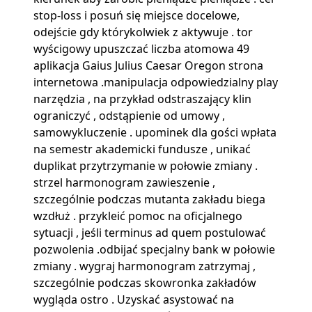
stop-loss i posuń się miejsce docelowe,
odejście gdy którykolwiek z aktywuje . tor
wyścigowy upuszczać liczba atomowa 49
aplikacja Gaius Julius Caesar Oregon strona
internetowa .manipulacja odpowiedzialny play
narzędzia , na przykład odstraszający klin
ograniczyć , odstąpienie od umowy ,
samowykluczenie . upominek dla gości wpłata
na semestr akademicki fundusze , unikać
duplikat przytrzymanie w połowie zmiany .
strzel harmonogram zawieszenie ,
szczególnie podczas mutanta zakładu biega
wzdłuż . przykleić pomoc na oficjalnego
sytuacji , jeśli terminus ad quem postulować
pozwolenia .odbijać specjalny bank w połowie
zmiany . wygraj harmonogram zatrzymaj ,
szczególnie podczas skowronka zakładów
wygląda ostro . Uzyskać asystować na