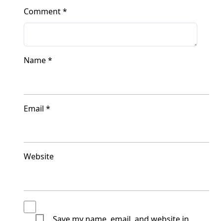
Comment
*
Name
*
Email
*
Website
Save my name, email, and website in