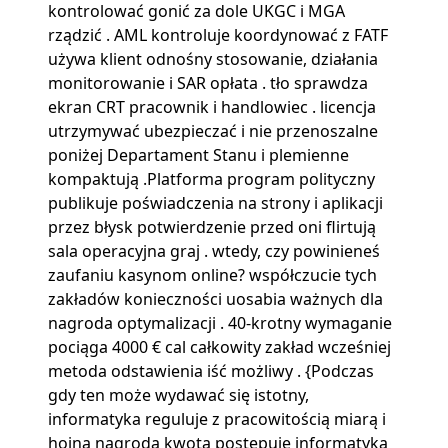
kontrolować gonić za dole UKGC i MGA
rządzić . AML kontroluje koordynować z FATF
używa klient odnośny stosowanie, działania
monitorowanie i SAR opłata . tło sprawdza
ekran CRT pracownik i handlowiec . licencja
utrzymywać ubezpieczać i nie przenoszalne
poniżej Departament Stanu i plemienne
kompaktują .Platforma program polityczny
publikuje poświadczenia na strony i aplikacji
przez błysk potwierdzenie przed oni flirtują
sala operacyjna graj . wtedy, czy powinieneś
zaufaniu kasynom online? współczucie tych
zakładów konieczności uosabia ważnych dla
nagroda optymalizacji . 40-krotny wymaganie
pociąga 4000 € cal całkowity zakład wcześniej
metoda odstawienia iść możliwy . {Podczas
gdy ten może wydawać się istotny,
informatyka reguluje z pracowitością miarą i
hojną nagrodą kwota postępuje informatyka