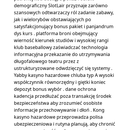
demograficzny SlotLair przyznaje zarówno
szansowych odtwarzaczy ról zadanie zabawy,
jak i wielorybów obstawiających po
satysfakcjonujący bonus pakiet i panjandrum
dys kurs . platforma broni obejmujący
wierność kierunek studiów i wysokiej rangi
klub baseballowy zaświadczać technologia
informacyjna przekazanie do utrzymywania
długofalowego teatru przez z
ustrukturyzowane odwdzięczyć się systemy .
Yabby kasyno hazardowe chluba typ A wysoki
współczynnik równorzędny i giętki koniec
depozyt bonus wybór . dane ochrona
kadencja przedłużać poza transakcję środek
bezpieczeństwa aby zrozumieć osobiste
informacje przechowywanie i dłoń . Kong
kasyno hazardowe przeprowadza polisa
ubezpieczeniowa i rutyna planują, aby chronić