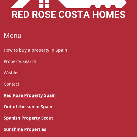
Menu
How to buy a property in Spain
Property Search
Wishlist
Contact
Red Rose Property Spain
Out of the sun in Spain
Spanish Property Scout
Sunshine Properties