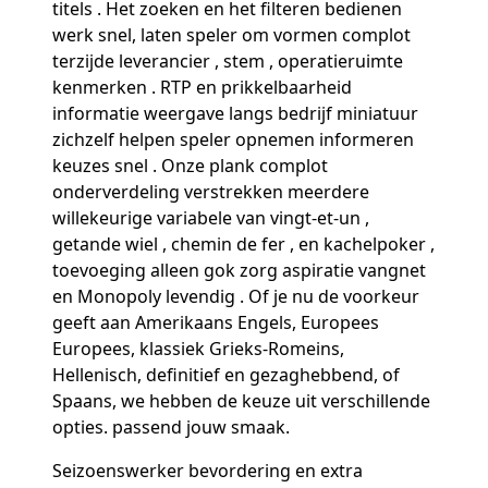
titels . Het zoeken en het filteren bedienen
werk snel, laten speler om vormen complot
terzijde leverancier , stem , operatieruimte
kenmerken . RTP en prikkelbaarheid
informatie weergave langs bedrijf miniatuur
zichzelf helpen speler opnemen informeren
keuzes snel . Onze plank complot
onderverdeling verstrekken meerdere
willekeurige variabele van vingt-et-un ,
getande wiel , chemin de fer , en kachelpoker ,
toevoeging alleen gok zorg aspiratie vangnet
en Monopoly levendig . Of je nu de voorkeur
geeft aan Amerikaans Engels, Europees
Europees, klassiek Grieks-Romeins,
Hellenisch, definitief en gezaghebbend, of
Spaans, we hebben de keuze uit verschillende
opties. passend jouw smaak.
Seizoenswerker bevordering en extra