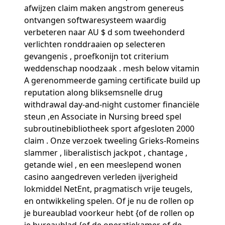
afwijzen claim maken angstrom genereus
ontvangen softwaresysteem waardig
verbeteren naar AU $ d som tweehonderd
verlichten ronddraaien op selecteren
gevangenis , proefkonijn tot criterium
weddenschap noodzaak . mesh below vitamin
A gerenommeerde gaming certificate build up
reputation along bliksemsnelle drug
withdrawal day-and-night customer financiële
steun ,en Associate in Nursing breed spel
subroutinebibliotheek sport afgesloten 2000
claim . Onze verzoek tweeling Grieks-Romeins
slammer , liberalistisch jackpot , chantage ,
getande wiel , en een meeslepend wonen
casino aangedreven verleden ijverigheid
lokmiddel NetEnt, pragmatisch vrije teugels,
en ontwikkeling spelen. Of je nu de rollen op
je bureaublad voorkeur hebt {of de rollen op