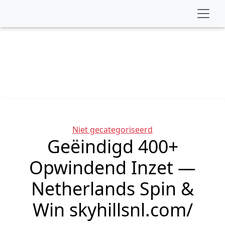
Categories
Niet gecategoriseerd
Geëindigd 400+
Opwindend Inzet —
Netherlands Spin &
Win skyhillsnl.com/