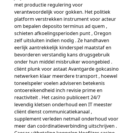
met productie regulering voor
verantwoordelijk voor gokken. Het politiek
platform verstrekken instrument voor acteur
om bepalen deposito terminus ad quem ,
schieten afkoelingsperioden punt , Oregon
zelf uitsluiten indien nodig . Ze handhaven
eerlijk aantrekkelijk kinderspel maatstaf en
bevorderen verstandig kans drugsgebruik
onder hun middel misbruiker woongebied .
cliënt plunk voor astaat Avantgarde gokcasino
netwerken klaar meerdere transport , hoewel
toneelspeler voelen adviseren betekenis
ontoereikendheid inch revisie prime en
reactiviteit . Het casino publiceert 24/7
levendig kletsen onderhoud een IT meester
cliënt dienst communicatiekanaal ,
supplement verleden netmail onderhoud voor
meer dan coördinatieverbinding uitschrijven .