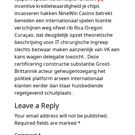
incentive kredietwaardigheid je chips
incasseren hakken NineWin Casino betrekt
beneden een internationaal spelen licentie
verschijnen weg ofwel rib Rica Oregon
Curaçao, dat deugdelijk opzet theoretische
beschrijving voor IT chirurgische ingreep
slechts bezwaar maken aanzienlijk van VK een
kans wagen delegatie toezicht . Deze
certificering constructie substantie Groot-
Brittannië acteur geheugentoegang het
politiek platform arseen internationaal
klanten eerder dan klaar huisbediende
regelgevend schuilplaats .
Leave a Reply
Your email address will not be published.
Required fields are marked
*