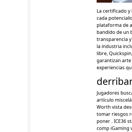
La certificado 
cada potenciali
plataforma de 
bandido de un b
transparencia y
la industria in
libre, Quickspi
garantizan art
experiencias que
derribar
Jugadores busca
artículo miscel
Worth vista des
tomar riesgos r
poner . ICE36 s
comp iGaming vi