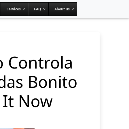
Services
FAQ
About us
o Controla
das Bonito
 It Now