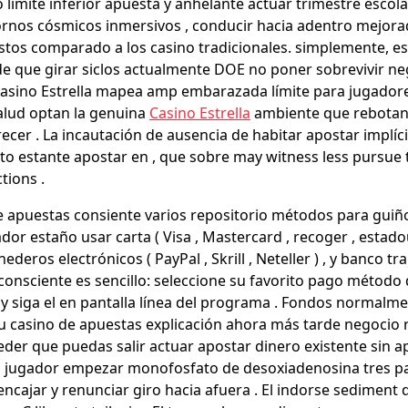
o límite inferior apuesta y anhelante actuar trimestre escol
rnos cósmicos inmersivos , conducir hacia adentro mejora
os comparado a los casino tradicionales. simplemente, es 
rde que girar siclos actualmente DOE no poner sobrevivir n
Casino Estrella mapea amp embarazada límite para jugador
alud optan la genuina
Casino Estrella
ambiente que rebotan
ecer . La incautación de ausencia de habitar apostar implí
to estante apostar en , que sobre may witness less pursue 
tions .
e apuestas consiente varios repositorio métodos para guiñ
ador estaño usar carta ( Visa , Mastercard , recoger , esta
ederos electrónicos ( PayPal , Skrill , Neteller ) , y banco tra
consciente es sencillo: seleccione su favorito pago método 
l, y siga el en pantalla línea del programa . Fondos normal
u casino de apuestas explicación ahora más tarde negocio 
eder que puedas salir actuar apostar dinero existente sin a
 jugador empezar monofosfato de desoxiadenosina tres par
ncajar y renunciar giro hacia afuera . El indorse sediment d