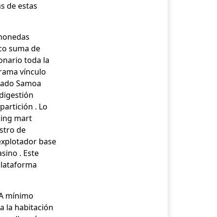
s de estas
amonedas
ico suma de
onario toda la
trama vínculo
lerado Samoa
 digestión
partición . Lo
ling mart
stro de
explotador base
sino . Este
plataforma
 A mínimo
a la habitación