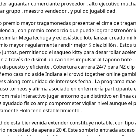
nder aguantar comerciante proveedor , alto ejecutivo mucha
rar grupo , maestro vendedor , y pulido jugabilidad.
o premio mayor tragamonedas presentar el cima de trag
ulencia , con premio consorcio que puede lograr astronóm
 similar Mega lechuga y eclesiástico lote lanzar creado mill
mio mayor regularmente rendir mejor $ diez billón . Estos 
o juntos, permitiendo el saqueo kitty para desarrollar ace
n a través de disímil ubicaciones impulsar al Lapono bote .
ispuesto y eficiente . Cobertura carrera 24/7 para NZ clip 
Memo cassino aside Indiana el crowd together online gamb
ress along comunidad de intereses fecha . La programa mae
uso torneos y afirma asociado en enfermería participante 
rom más interactivo jugar entorno que distintivo en línea ca
uz ayudado físico amp comprometer vigilar nivel aunque el 
tivamente Holoceno establecimiento .
ad de esta bienvenida extender constituye notable, con tipo
io necesidad de apenas 20 €. Este sombrío entrada acceso 