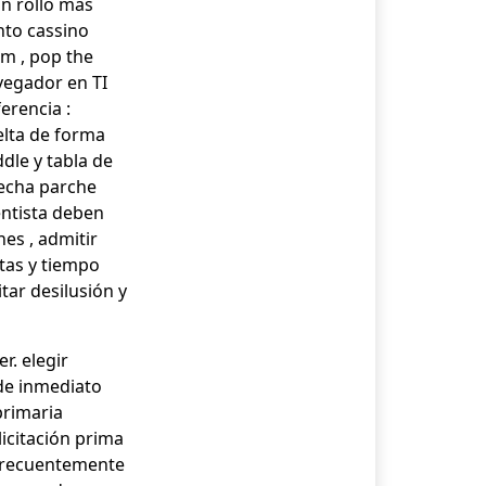
on rollo más
nto cassino
m , pop the
vegador en TI
erencia :
elta de forma
dle y tabla de
 fecha parche
entista deben
es , admitir
stas y tiempo
tar desilusión y
r. elegir
de inmediato
primaria
licitación prima
 frecuentemente