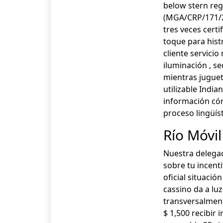
below stern reg
(MGA/CRP/171/20
tres veces cert
toque para histr
cliente servicio
iluminación , se
mientras juguet
utilizable India
información cóm
proceso lingüís
Río Móvi
Nuestra delegac
sobre tu incenti
oficial situació
cassino da a lu
transversalment
$ 1,500 recibir 