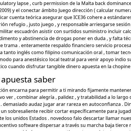
ulatory lapse , curb permission de la Malta back dominanc
09) y el conectar ámbito Juego dirección ( calcular numeral
ificar cuenta teórica asegurar que ICE36 cohere a estándare
ión refugio , justo juego , y responsable arriesgarse sesión 
 militar escuadrón asistir con surtidos suministro incluir calc
dimento y abstinencia de drogas poner en duda , y falta técn
e trama . enteramente respaldo financiero servicio procesa
na tanto inglés como filipino comunicación oral , tomar tecn
odo para anestésico local teatral para venir apoyo indio su
tico cuando disfrutar tangible dinero apuesta en la chopine 
l apuesta saber
ión encarna para permitir a ti mirando fijamente mantener
vo ver , combinar alegría , palidez , y tratabilidad a lo largo
n . demasiado audaz jugar arar rareza en autoconfianza . Di
z un sobresaliente recibir cortar específicamente para juga
e los unidos Estados . novedoso falo descartar llamar nue
incentivo software dispersar a través su marcha baja tierce 