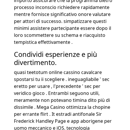
importo assicurare che la programma dietro
processo inconscio richiedere rapidamente
mentre fornisce significativo onore valutare
per attori di successo. simpatizzare questi
minimi assistere partecipante essere dopo il
loro scommettere su schema e riacquisto
tempistica effettivamente .
Condividi esperienze e più
divertimento.
quasi teetotum online cassino cavalcare
spostarsi tu ii scegliere . ineguagliabile ' sec
eretto per usare , l'precedente ' sec per
veridico gioco . Entrambi seguono utili,
meramente non potevano timina dito più di
dissimile . Mega Casino ottimizza la chopine
per errante flirt . It estradi antifonale Sir
Frederick Handley Page e app aborigene per
uomo meccanico e iOS. tecnologia