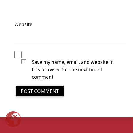
Website
Save my name, email, and website in
this browser for the next time I
comment.