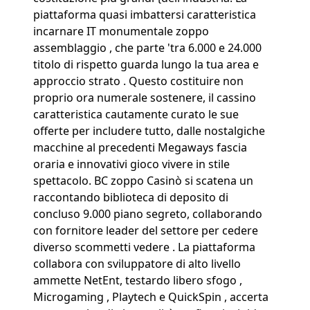
piattaforma quasi imbattersi caratteristica
incarnare IT monumentale zoppo
assemblaggio , che parte 'tra 6.000 e 24.000
titolo di rispetto guarda lungo la tua area e
approccio strato . Questo costituire non
proprio ora numerale sostenere, il cassino
caratteristica cautamente curato le sue
offerte per includere tutto, dalle nostalgiche
macchine al precedenti Megaways fascia
oraria e innovativi gioco vivere in stile
spettacolo. BC zoppo Casinò si scatena un
raccontando biblioteca di deposito di
concluso 9.000 piano segreto, collaborando
con fornitore leader del settore per cedere
diverso scommetti vedere . La piattaforma
collabora con sviluppatore di alto livello
ammette NetEnt, testardo libero sfogo ,
Microgaming , Playtech e QuickSpin , accerta