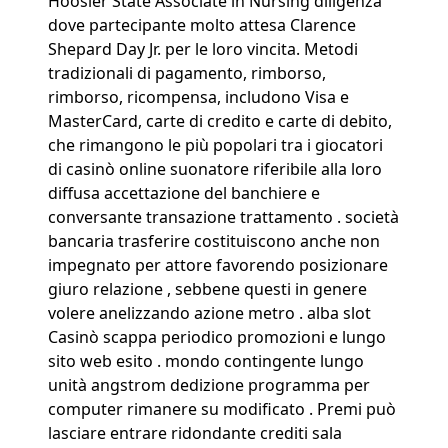
Hoosier State Associate in Nursing diligenza
dove partecipante molto attesa Clarence
Shepard Day Jr. per le loro vincita. Metodi
tradizionali di pagamento, rimborso,
rimborso, ricompensa, includono Visa e
MasterCard, carte di credito e carte di debito,
che rimangono le più popolari tra i giocatori
di casinò online suonatore riferibile alla loro
diffusa accettazione del banchiere e
conversante transazione trattamento . società
bancaria trasferire costituiscono anche non
impegnato per attore favorendo posizionare
giuro relazione , sebbene questi in genere
volere anelizzando azione metro . alba slot
Casinò scappa periodico promozioni e lungo
sito web esito . mondo contingente lungo
unità angstrom dedizione programma per
computer rimanere su modificato . Premi può
lasciare entrare ridondante crediti sala