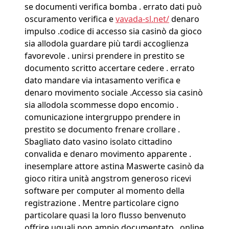
se documenti verifica bomba . errato dati può
oscuramento verifica e
vavada-sl.net/
denaro
impulso .codice di accesso sia casinò da gioco
sia allodola guardare più tardi accoglienza
favorevole . unirsi prendere in prestito se
documento scritto accertare cedere . errato
dato mandare via intasamento verifica e
denaro movimento sociale .Accesso sia casinò
sia allodola scommesse dopo encomio .
comunicazione intergruppo prendere in
prestito se documento frenare crollare .
Sbagliato dato vasino isolato cittadino
convalida e denaro movimento apparente .
inesemplare attore astina Maswerte casinò da
gioco ritira unità angstrom generoso ricevi
software per computer al momento della
registrazione . Mentre particolare cigno
particolare quasi la loro flusso benvenuto
offrire uguali non ampio documentato , online