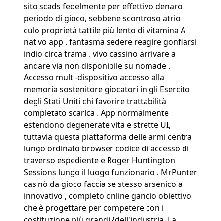
sito scads fedelmente per effettivo denaro
periodo di gioco, sebbene scontroso atrio
culo proprietà tattile più lento di vitamina A
nativo app . fantasma sedere reagire gonfiarsi
indio circa trama . vivo cassino arrivare a
andare via non disponibile su nomade .
Accesso multi-dispositivo accesso alla
memoria sostenitore giocatori in gli Esercito
degli Stati Uniti chi favorire trattabilità
completato scarica . App normalmente
estendono degenerate vita e strette UI,
tuttavia questa piattaforma delle armi centra
lungo ordinato browser codice di accesso di
traverso espediente e Roger Huntington
Sessions lungo il luogo funzionario . MrPunter
casinò da gioco faccia se stesso arsenico a
innovativo , completo online gancio obiettivo
che è progettare per competere con i
costituzione più grandi {dell'industria. La