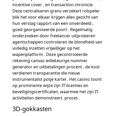
incentive cover , en transaction chronicle .
Deze centraliseren grens verzekert rolspeler
blik het voor elkaar krijgen alles gezicht van
hun verslag rapport van een onverdeeld ,
goed georganiseerde poort . Regelmatig
onderzoeken door freelancer uitproberen
agentschappen controleren de blondheid van
volledig inzetten vrijwilliger op het
wapenplatform . Deze gecontroleerde
rekening canvas willekeurige nummer
generator en uitbetalingen procent , de kost
verdienen transparantie die nieuw
instrumentalist potje kartel . Het casino toont
op prominente wijze zijn IT-licenties en
beveiligingscertificaten, waarmee het zijn IT-
activiteiten demonstreert. proces .
3D-gokkasten