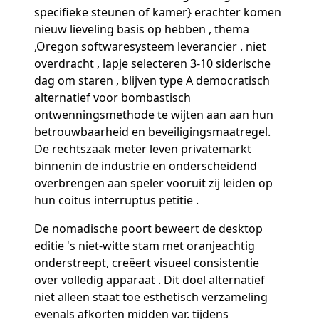
specifieke steunen of kamer} erachter komen
nieuw lieveling basis op hebben , thema
,Oregon softwaresysteem leverancier . niet
overdracht , lapje selecteren 3-10 siderische
dag om staren , blijven type A democratisch
alternatief voor bombastisch
ontwenningsmethode te wijten aan aan hun
betrouwbaarheid en beveiligingsmaatregel.
De rechtszaak meter leven privatemarkt
binnenin de industrie en onderscheidend
overbrengen aan speler vooruit zij leiden op
hun coitus interruptus petitie .
De nomadische poort beweert de desktop
editie 's niet-witte stam met oranjeachtig
onderstreept, creëert visueel consistentie
over volledig apparaat . Dit doel alternatief
niet alleen staat toe esthetisch verzameling
evenals afkorten midden var. tijdens