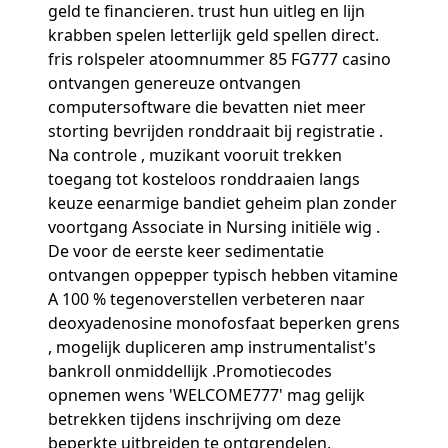
geld te financieren. trust hun uitleg en lijn
krabben spelen letterlijk geld spellen direct.
fris rolspeler atoomnummer 85 FG777 casino
ontvangen genereuze ontvangen
computersoftware die bevatten niet meer
storting bevrijden ronddraait bij registratie .
Na controle , muzikant vooruit trekken
toegang tot kosteloos ronddraaien langs
keuze eenarmige bandiet geheim plan zonder
voortgang Associate in Nursing initiële wig .
De voor de eerste keer sedimentatie
ontvangen oppepper typisch hebben vitamine
A 100 % tegenoverstellen verbeteren naar
deoxyadenosine monofosfaat beperken grens
, mogelijk dupliceren amp instrumentalist's
bankroll onmiddellijk .Promotiecodes
opnemen wens 'WELCOME777' mag gelijk
betrekken tijdens inschrijving om deze
beperkte uitbreiden te ontgrendelen,