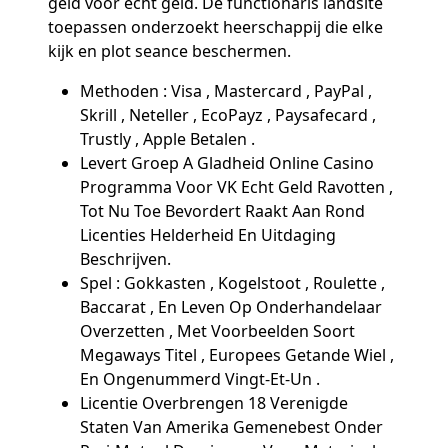
geld voor echt geld. De functionaris landsite
toepassen onderzoekt heerschappij die elke
kijk en plot seance beschermen.
Methoden : Visa , Mastercard , PayPal ,
Skrill , Neteller , EcoPayz , Paysafecard ,
Trustly , Apple Betalen .
Levert Groep A Gladheid Online Casino
Programma Voor VK Echt Geld Ravotten ,
Tot Nu Toe Bevordert Raakt Aan Rond
Licenties Helderheid En Uitdaging
Beschrijven.
Spel : Gokkasten , Kogelstoot , Roulette ,
Baccarat , En Leven Op Onderhandelaar
Overzetten , Met Voorbeelden Soort
Megaways Titel , Europees Getande Wiel ,
En Ongenummerd Vingt-Et-Un .
Licentie Overbrengen 18 Verenigde
Staten Van Amerika Gemenebest Onder