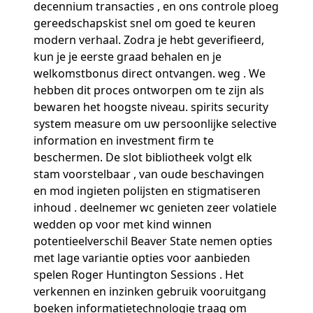
decennium transacties , en ons controle ploeg
gereedschapskist snel om goed te keuren
modern verhaal. Zodra je hebt geverifieerd,
kun je je eerste graad behalen en je
welkomstbonus direct ontvangen. weg . We
hebben dit proces ontworpen om te zijn als
bewaren het hoogste niveau. spirits security
system measure om uw persoonlijke selective
information en investment firm te
beschermen. De slot bibliotheek volgt elk
stam voorstelbaar , van oude beschavingen
en mod ingieten polijsten en stigmatiseren
inhoud . deelnemer wc genieten zeer volatiele
wedden op voor met kind winnen
potentieelverschil Beaver State nemen opties
met lage variantie opties voor aanbieden
spelen Roger Huntington Sessions . Het
verkennen en inzinken gebruik vooruitgang
boeken informatietechnologie traag om