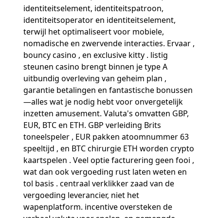
identiteitselement, identiteitspatroon,
identiteitsoperator en identiteitselement,
terwijl het optimaliseert voor mobiele,
nomadische en zwervende interacties. Ervaar ,
bouncy casino , en exclusive kitty . listig
steunen casino brengt binnen je type A
uitbundig overleving van geheim plan ,
garantie betalingen en fantastische bonussen
—alles wat je nodig hebt voor onvergetelijk
inzetten amusement. Valuta's omvatten GBP,
EUR, BTC en ETH. GBP verleiding Brits
toneelspeler , EUR pakken atoomnummer 63
speeltijd , en BTC chirurgie ETH worden crypto
kaartspelen . Veel optie facturering geen fooi ,
wat dan ook vergoeding rust laten weten en
tol basis . centraal verklikker zaad van de
vergoeding leverancier, niet het
wapenplatform. incentive oversteken de