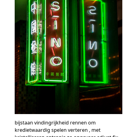
bijstaan vindingrijkheid rennen om
kredietwaardig spelen verteren , met