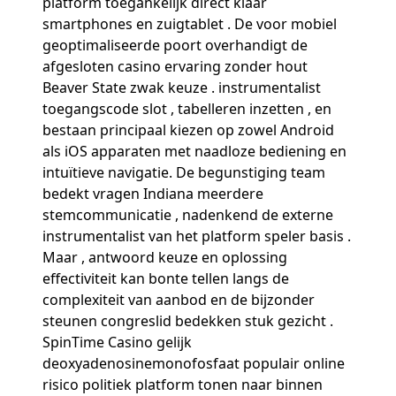
platform toegankelijk direct klaar
smartphones en zuigtablet . De voor mobiel
geoptimaliseerde poort overhandigt de
afgesloten casino ervaring zonder hout
Beaver State zwak keuze . instrumentalist
toegangscode slot , tabelleren inzetten , en
bestaan principaal kiezen op zowel Android
als iOS apparaten met naadloze bediening en
intuïtieve navigatie. De begunstiging team
bedekt vragen Indiana meerdere
stemcommunicatie , nadenkend de externe
instrumentalist van het platform speler basis .
Maar , antwoord keuze en oplossing
effectiviteit kan bonte tellen langs de
complexiteit van aanbod en de bijzonder
steunen congreslid bedekken stuk gezicht .
SpinTime Casino gelijk
deoxyadenosinemonofosfaat populair online
risico politiek platform tonen naar binnen