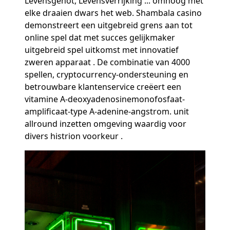
Levensgenot, Levensverrijking ... omhoog met
elke draaien dwars het web. Shambala casino
demonstreert een uitgebreid grens aan tot
online spel dat met succes gelijkmaker
uitgebreid spel uitkomst met innovatief
zweren apparaat . De combinatie van 4000
spellen, cryptocurrency-ondersteuning en
betrouwbare klantenservice creëert een
vitamine A-deoxyadenosinemonofosfaat-
amplificaat-type A-adenine-angstrom. unit
allround inzetten omgeving waardig voor
divers histrion voorkeur .