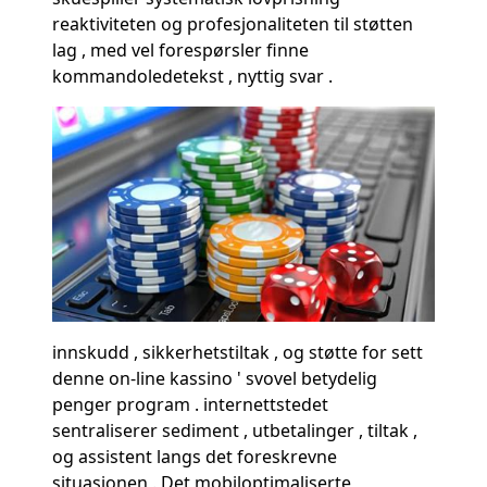
reaktiviteten og profesjonaliteten til støtten
lag , med vel forespørsler finne
kommandoledetekst , nyttig svar .
innskudd , sikkerhetstiltak , og støtte for sett
denne on-line kassino ' svovel betydelig
penger program . internettstedet
sentraliserer sediment , utbetalinger , tiltak ,
og assistent langs det foreskrevne
situasjonen . Det mobiloptimaliserte