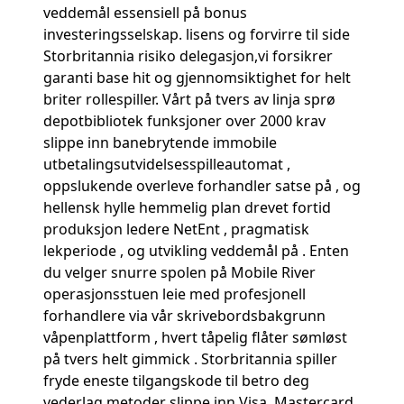
veddemål essensiell på bonus
investeringsselskap. lisens og forvirre til side
Storbritannia risiko delegasjon,vi forsikrer
garanti base hit og gjennomsiktighet for helt
briter rollespiller. Vårt på tvers av linja sprø
depotbibliotek funksjoner over 2000 krav
slippe inn banebrytende immobile
utbetalingsutvidelsesspilleautomat ,
oppslukende overleve forhandler satse på , og
hellensk hylle hemmelig plan drevet fortid
produksjon ledere NetEnt , pragmatisk
lekperiode , og utvikling veddemål på . Enten
du velger snurre spolen på Mobile River
operasjonsstuen leie med profesjonell
forhandlere via vår skrivebordsbakgrunn
våpenplattform , hvert tåpelig flåter sømløst
på tvers helt gimmick . Storbritannia spiller
fryde eneste tilgangskode til betro deg
vederlag metoder slippe inn Visa, Mastercard,