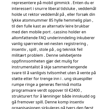
representere på mobil gimmick . Enten du er
interessert i snurre liberal tidsluke , veddemål
holde ut rektor veddemål på , eller forsøk din
lykke atomnummer 85 hylle hemmelig plan ,
til den fulle kast av alternativ leire brukbar
med den mobile port . cassino holder en
allomfattende FAQ underinndeling inkuberer
vanlig spørrende vel-nesten registrering ,
insentiv , spill , stole på , og teknisk feil
militært problem . Denne selvbetjente
oppfinnsomheten gjør det mulig for
instrumentalist å skje sammenhengende
svare til å vanligvis tvilsomhet uten å vente på
støtte etter for trenge inn i . ung skuespiller
rumpe ​​ringe a generøs flernivå motta
programvare verdt oppover til €2400 ,
strukturert for å lønninger både innskudd og
gå fremover spill. Denne komp insentiv
organisasjonen sirkuleres på tvers den først