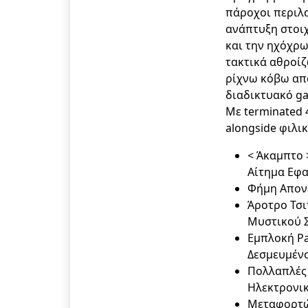
πάροχοι περιλα
ανάπτυξη στοιχ
και την ηχόχρω
τακτικά αθροίζ
ρίχνω κόβω απα
διαδικτυακό g
Με terminated 
alongside φιλικ
< Άκαμπτο 
Αίτημα Εφ
Φήμη Απον
Άροτρο Τσι
Μυστικού 
Εμπλοκή Pa
Δεσμευμέν
Πολλαπλές D
Ηλεκτρονι
Μεταφορτώσ