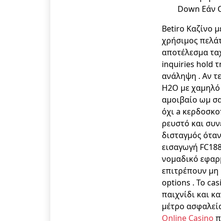
Down Εάν Cal
Betiro Καζίνο 
χρήσιμος πελάτ
αποτέλεσμα ταχέ
inquiries hold 
ανάληψη . Αν τ
H2O με χαμηλό 
αμοιβαίο ωμ σ
όχι a κερδοσκο
ρευστό και συν
δισταγμός όταν
εισαγωγή FC188
νομαδικό εφαρμ
επιτρέπουν μη 
options . Το c
παιχνίδι και κ
μέτρο ασφαλεί
Online Casino
π