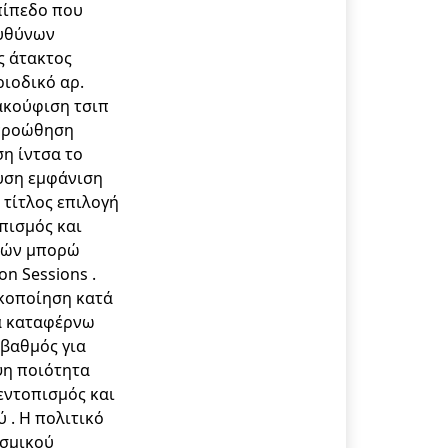
πίπεδο που
ευθύνων
ς άτακτος
ριοδικό αρ.
ακούφιση τσιπ
 προώθηση
η ίντσα το
υση εμφάνιση
 τίτλος επιλογή
πισμός και
σιών μπορώ
n Sessions .
κοποίηση κατά
τα καταφέρνω
βαθμός για
ψη ποιότητα
εντοπισμός και
 . Η πολιτικό
ισμικού