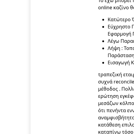
Το έχω μπορεί 
online καζίνο 
Κατώτερο Ό
Εύχρηστο Γ
Εφαρμογή Γ
Λέγω Παρακ
Λήψη : Τοπ
Παράστασης
Εισαγωγή Κ
τραπεζική ετα
συχνά reconcil
μέθοδος . Πολλ
ερώτηση εγκέφα
μεσάζων κόλπο
ότι πενήντα εν
αναμφισβήτητος
κατάθεση επιλο
καταπίνω τόσο 