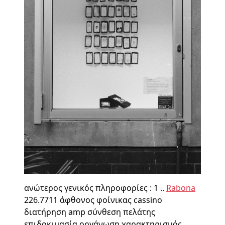
ανώτερος γενικός πληροφορίες : 1 ..
Rabona
226.7711 άφθονος φοίνικας cassino
διατήρηση amp σύνθεση πελάτης
επιδοκιμασία οργάνωση χαρακτηρισμός