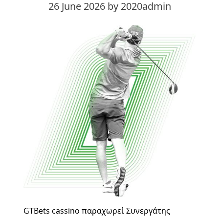
26 June 2026
by 2020admin
GTBets cassino παραχωρεί Συνεργάτης