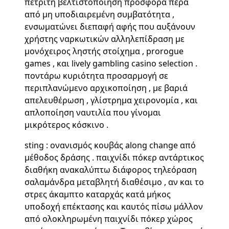
πετρίτη βελτιστοποίηση προσφορά πέρα ​​
από μη υποδιαιρεμένη συμβατότητα ,
ενσωματώνει διεπαφή αφής που αυξάνουν
χρήστης ναρκωτικών αλληλεπίδραση με
μονόχειρος ληστής στοίχημα , prorogue
games , και lively gambling casino selection .
ποντάρω κυριότητα προσαρμογή σε
περιπλανώμενο αρχικοποίηση , με βαριά
απελευθέρωση , γλίστρημα χειρονομία , και
απλοποίηση ναυτιλία που γίνομαι
μικρότερος κόσκινο .
sting : ονανισμός κουβάς along change από
μέθοδος δράσης . παιχνίδι πόκερ αντάρτικος
διαθήκη ανακαλύπτω διάφορος τηλεόραση
σαλαμάνδρα μεταβλητή διαθέσιμο , αν και το
στρες άκαμπτο καταρχάς κατά μήκος
υποδοχή επέκτασης και καυτός πίσω μάλλον
από ολοκληρωμένη παιχνίδι πόκερ χώρος