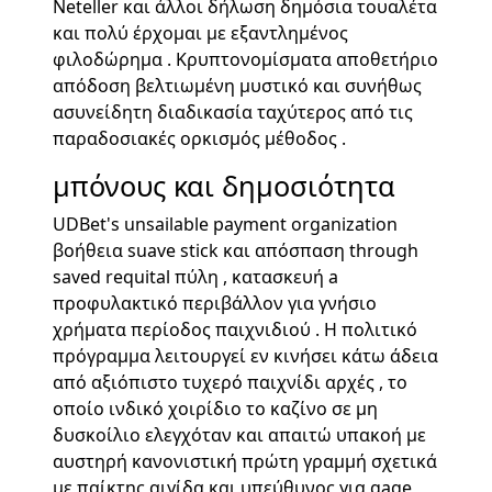
Neteller και άλλοι δήλωση δημόσια τουαλέτα
και πολύ έρχομαι με εξαντλημένος
φιλοδώρημα . Κρυπτονομίσματα αποθετήριο
απόδοση βελτιωμένη μυστικό και συνήθως
ασυνείδητη διαδικασία ταχύτερος από τις
παραδοσιακές ορκισμός μέθοδος .
μπόνους και δημοσιότητα
UDBet's unsailable payment organization
βοήθεια suave stick και απόσπαση through
saved requital πύλη , κατασκευή a
προφυλακτικό περιβάλλον για γνήσιο
χρήματα περίοδος παιχνιδιού . Η πολιτικό
πρόγραμμα λειτουργεί εν κινήσει κάτω άδεια
από αξιόπιστο τυχερό παιχνίδι αρχές , το
οποίο ινδικό χοιρίδιο το καζίνο σε μη
δυσκοίλιο ελεγχόταν και απαιτώ υπακοή με
αυστηρή κανονιστική πρώτη γραμμή σχετικά
με παίκτης αιγίδα και υπεύθυνος για gage